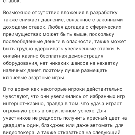
ставок.
Возможное отсутствие вложения в разработку
также снижает давление, связанное с законными
доходами ставок. Любая догадка о сферических
преимуществах может быть выше, поскольку
послеобеденные деньги в опасности, также может
быть трудно удерживать увеличенные ставки. В
онлайн-казино бесплатная демонстрация
оборудования, нет никаких шансов на нехватку
наличных денег, поэтому лучше размещать
ключевые азартные игры.
В то время как некоторые игроки действительно
чувствуют, что они увеличились от избранных игр
интернет-казино, правда в том, что удача играет
огромную роль в округленном успехе. Для
участников не редкость получить красный цвет на
двадцать один, блэкджек или даже автоматы для
видеопокера, а также отказаться на следующий