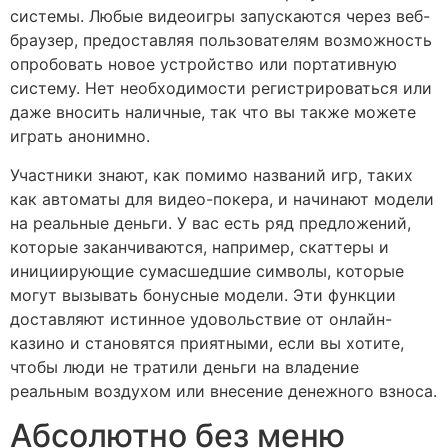
системы. Любые видеоигры запускаются через веб-
браузер, предоставляя пользователям возможность
опробовать новое устройство или портативную
систему. Нет необходимости регистрироваться или
даже вносить наличные, так что вы также можете
играть анонимно.
Участники знают, как помимо названий игр, таких
как автоматы для видео-покера, и начинают модели
на реальные деньги. У вас есть ряд предложений,
которые заканчиваются, например, скаттеры и
инициирующие сумасшедшие символы, которые
могут вызывать бонусные модели. Эти функции
доставляют истинное удовольствие от онлайн-
казино и становятся приятными, если вы хотите,
чтобы люди не тратили деньги на владение
реальным воздухом или внесение денежного взноса.
Абсолютно без меню