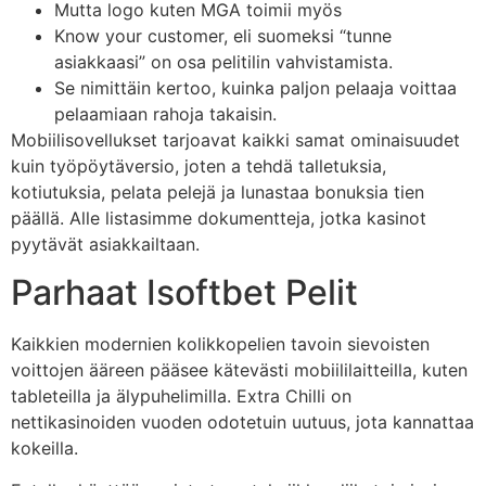
Mutta logo kuten MGA toimii myös
Know your customer, eli suomeksi “tunne
asiakkaasi” on osa pelitilin vahvistamista.
Se nimittäin kertoo, kuinka paljon pelaaja voittaa
pelaamiaan rahoja takaisin.
Mobiilisovellukset tarjoavat kaikki samat ominaisuudet
kuin työpöytäversio, joten a tehdä talletuksia,
kotiutuksia, pelata pelejä ja lunastaa bonuksia tien
päällä. Alle listasimme dokumentteja, jotka kasinot
pyytävät asiakkailtaan.
Parhaat Isoftbet Pelit
Kaikkien modernien kolikkopelien tavoin sievoisten
voittojen ääreen pääsee kätevästi mobiililaitteilla, kuten
tableteilla ja älypuhelimilla. Extra Chilli on
nettikasinoiden vuoden odotetuin uutuus, jota kannattaa
kokeilla.