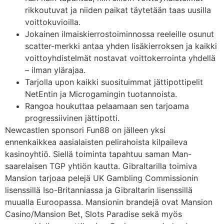
rikkoutuvat ja niiden paikat täytetään taas uusilla
voittokuvioilla.
Jokainen ilmaiskierrostoiminnossa reeleille osunut
scatter-merkki antaa yhden lisäkierroksen ja kaikki
voittoyhdistelmät nostavat voittokerrointa yhdellä
– ilman ylärajaa.
Tarjolla upon kaikki suosituimmat jättipottipelit
NetEntin ja Microgamingin tuotannoista.
Rangoa houkuttaa pelaamaan sen tarjoama
progressiivinen jättipotti.
Newcastlen sponsori Fun88 on jälleen yksi
ennenkaikkea aasialaisten pelirahoista kilpaileva
kasinoyhtiö. Siellä toiminta tapahtuu saman Man-
saarelaisen TGP yhtiön kautta. Gibraltarilla toimiva
Mansion tarjoaa pelejä UK Gambling Commissionin
lisenssillä Iso-Britanniassa ja Gibraltarin lisenssillä
muualla Euroopassa. Mansionin brandejä ovat Mansion
Casino/Mansion Bet, Slots Paradise sekä myös